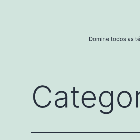
Pular
para
o
conteúdo
Domine todos as té
Categor