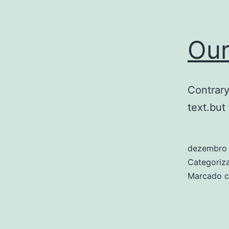
Our
Contrary
text.but
dezembro 
Categori
Marcado 