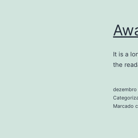
Aw
It is a l
the read
dezembro 
Categori
Marcado 