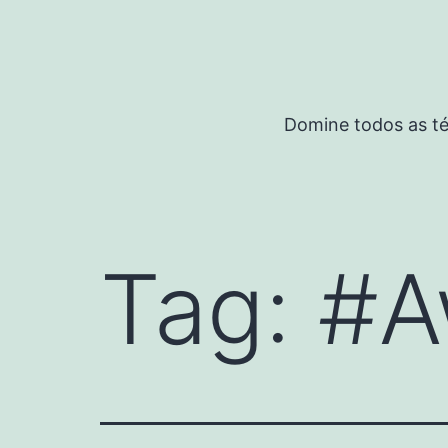
Pular
para
o
conteúdo
Domine todos as té
Tag:
#A