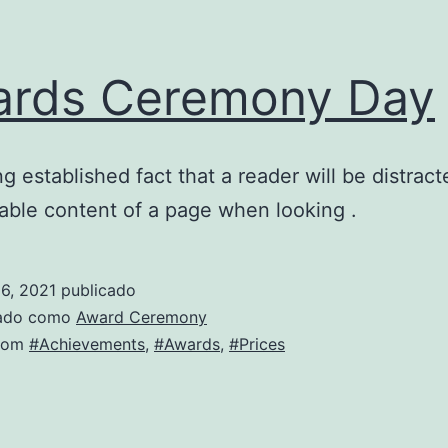
ards Ceremony Day
ong established fact that a reader will be distrac
able content of a page when looking .
6, 2021
publicado
zado como
Award Ceremony
com
#Achievements
,
#Awards
,
#Prices